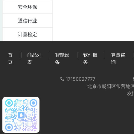
安全环保
通信行业
计量检定
首
|
商品列
|
智能设
|
软件服
|
算量咨
|
页
表
备
务
询
17150027777
北京市朝阳区常营地区
友