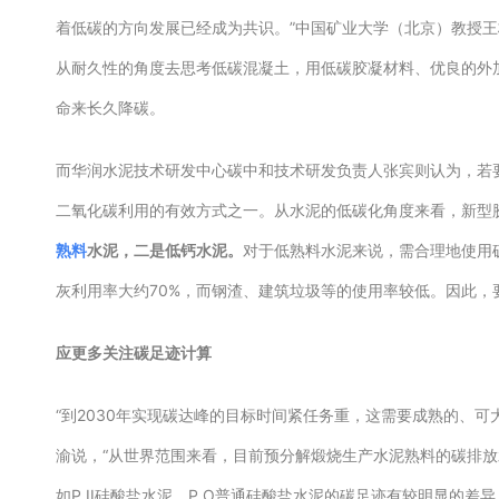
着低碳的方向发展已经成为共识。”中国矿业大学（北京）教授
从耐久性的角度去思考低碳混凝土，用低碳胶凝材料、优良的外
命来长久降碳。
而华润水泥技术研发中心碳中和技术研发负责人张宾则认为，若
二氧化碳利用的有效方式之一。从水泥的低碳化角度来看，新型
熟料
水泥，二是低钙水泥。
对于低熟料水泥来说，需合理地使用
灰利用率大约70%，而钢渣、建筑垃圾等的使用率较低。因此
应更多关注碳足迹计算
“到2030年实现碳达峰的目标时间紧任务重，这需要成熟的、
渝说，“从世界范围来看，目前预分解煅烧生产水泥熟料的碳排
如P.II硅酸盐水泥、P.O普通硅酸盐水泥的碳足迹有较明显的